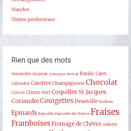
Viandes
Visites producteurs
Rien que des mots
Basilic
Caen
Amandes
Ananas
Avocat
Aubergines
Chocolat
Carottes
Champignons
Calvados
Coquilles St Jacques
Citron vert
Citron
Courgettes
Coriandre
Deauville
Endives
Fraises
Epinards
Faisselle
Faisselle de Chèvre
Framboises
Fromage de Chèvre
Galette