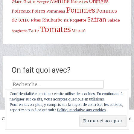
Menthe
Oranges
Glace
Gratin
Noisettes
Mangue
Pommes
Pommes
Poireaux
Poires
Pommeau
Safran
de terre
Rhubarbe
Pâtes
riz
Roquette
Salade
Tomates
Tarte
Velouté
Spaghettis
On fait quoi avec?
Rechercher :
Confidentialité et cookies : ce site utilise des cookies. En continuant à
naviguer sur ce site, vous acceptez que nous en utilisions.
Pour en savoir plus, y compris sur la façon de contrôler les cookies,
reportez-vous à ce qui suit :
Politique relative aux cookies
Copyright © 2026
Dans Mon Panier Rouge
. All rights reserved.
Thème
Radiate
par ThemeGrill. Powered by
WordPress
.