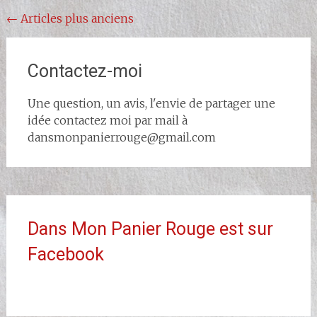
Navigation
←
Articles plus anciens
au
sein
Contactez-moi
des
Une question, un avis, l'envie de partager une
articles
idée contactez moi par mail à
dansmonpanierrouge@gmail.com
Dans Mon Panier Rouge est sur
Facebook