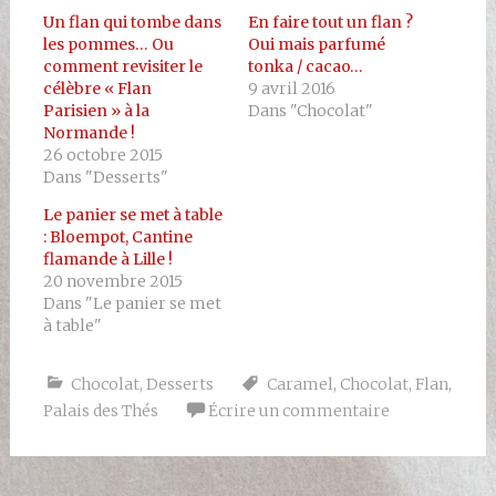
Un flan qui tombe dans
En faire tout un flan ?
les pommes… Ou
Oui mais parfumé
comment revisiter le
tonka / cacao…
célèbre « Flan
9 avril 2016
Parisien » à la
Dans "Chocolat"
Normande !
26 octobre 2015
Dans "Desserts"
Le panier se met à table
: Bloempot, Cantine
flamande à Lille !
20 novembre 2015
Dans "Le panier se met
à table"
Chocolat
,
Desserts
Caramel
,
Chocolat
,
Flan
,
Palais des Thés
Écrire un commentaire