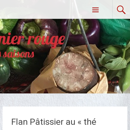
Aller
Dans Mon Panier Rouge
au
contenu
principal
Flan Pâtissier au « thé