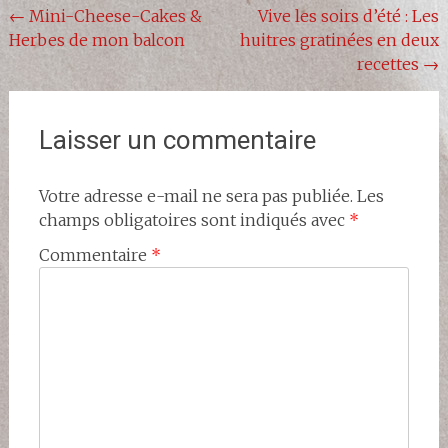
Navigation
←
Mini-Cheese-Cakes &
Vive les soirs d’été : Les
Herbes de mon balcon
huitres gratinées en deux
de
recettes
→
l'article
Laisser un commentaire
Votre adresse e-mail ne sera pas publiée.
Les
champs obligatoires sont indiqués avec
*
Commentaire
*