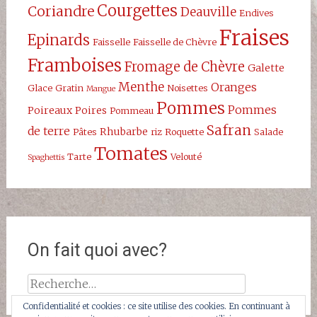
Courgettes
Coriandre
Deauville
Endives
Fraises
Epinards
Faisselle
Faisselle de Chèvre
Framboises
Fromage de Chèvre
Galette
Menthe
Oranges
Glace
Gratin
Noisettes
Mangue
Pommes
Pommes
Poireaux
Poires
Pommeau
Safran
de terre
Rhubarbe
Pâtes
riz
Roquette
Salade
Tomates
Tarte
Velouté
Spaghettis
On fait quoi avec?
Rechercher :
Confidentialité et cookies : ce site utilise des cookies. En continuant à