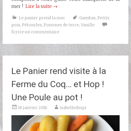
mer !
Lire la suite
→
Le panier prend la mer
Gambas
,
Petits
pois
,
Pétoncles
,
Pommes de terre
,
Vanille
Écrire un commentaire
Le Panier rend visite à la
Ferme du Coq… et Hop !
Une Poule au pot !
18 janvier 2016
isabelledmpr