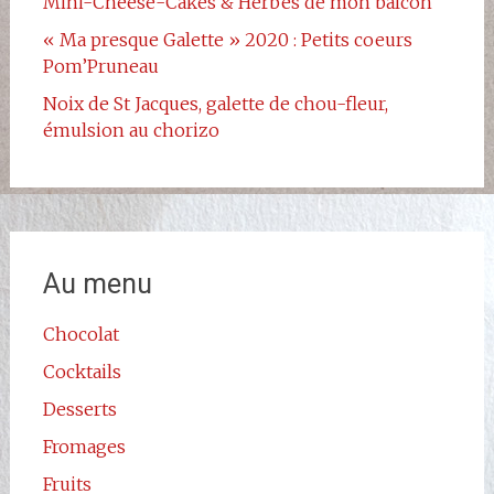
Mini-Cheese-Cakes & Herbes de mon balcon
« Ma presque Galette » 2020 : Petits coeurs
Pom’Pruneau
Noix de St Jacques, galette de chou-fleur,
émulsion au chorizo
Au menu
Chocolat
Cocktails
Desserts
Fromages
Fruits