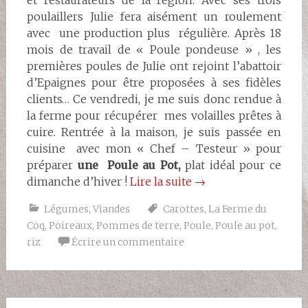
et restaurateurs de la région. Avec ses trois
poulaillers Julie fera aisément un roulement
avec une production plus régulière. Après 18
mois de travail de « Poule pondeuse » , les
premières poules de Julie ont rejoint l’abattoir
d’Epaignes pour être proposées à ses fidèles
clients… Ce vendredi, je me suis donc rendue à
la ferme pour récupérer mes volailles prêtes à
cuire. Rentrée à la maison, je suis passée en
cuisine avec mon « Chef – Testeur » pour
préparer
une Poule au Pot,
plat idéal pour ce
dimanche d’hiver !
Lire la suite
→
Légumes
,
Viandes
Carottes
,
La Ferme du
Coq
,
Poireaux
,
Pommes de terre
,
Poule
,
Poule au pot
,
riz
Écrire un commentaire