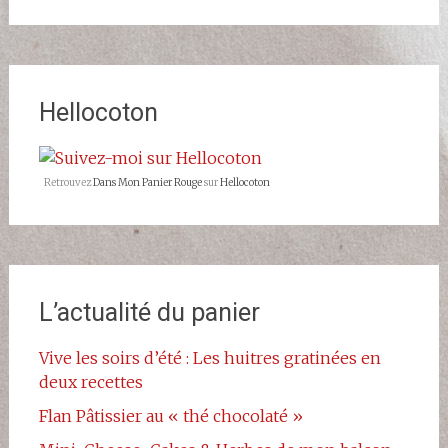
profil
profil
de
de
Dans-
dans_mon_panier_rouge
Mon-
sur
Panier-
Instagram
Rouge-
Hellocoton
677523068993427/?
ref=br_rs
sur
Facebook
Retrouvez
Dans Mon Panier Rouge
sur
Hellocoton
L’actualité du panier
Vive les soirs d’été : Les huitres gratinées en
deux recettes
Flan Pâtissier au « thé chocolaté »