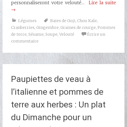
personnaliseront votre velouté…
Lire la suite
→
Légumes
Baies de Goji
,
Chou Kale
,
Cranberries
,
Gingembre
,
Graines de courge
,
Pommes
de terre
,
Sésame
,
Soupe
,
Velouté
Écrire un
commentaire
Paupiettes de veau à
l’italienne et pommes de
terre aux herbes : Un plat
du Dimanche pour un