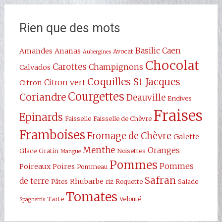
Rien que des mots
Basilic
Caen
Amandes
Ananas
Avocat
Aubergines
Chocolat
Carottes
Champignons
Calvados
Coquilles St Jacques
Citron vert
Citron
Courgettes
Coriandre
Deauville
Endives
Fraises
Epinards
Faisselle
Faisselle de Chèvre
Framboises
Fromage de Chèvre
Galette
Menthe
Oranges
Glace
Gratin
Noisettes
Mangue
Pommes
Pommes
Poireaux
Poires
Pommeau
Safran
de terre
Rhubarbe
Pâtes
riz
Roquette
Salade
Tomates
Tarte
Velouté
Spaghettis