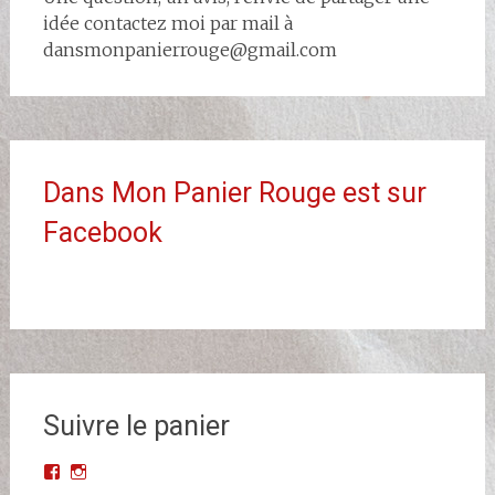
articles
idée contactez moi par mail à
dansmonpanierrouge@gmail.com
Dans Mon Panier Rouge est sur
Facebook
Suivre le panier
Voir
Voir
le
le