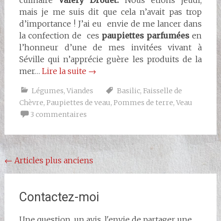
culinaire
Valéry Drouet.
Nous étions jeudi,
mais je me suis dit que cela n’avait pas trop
d’importance ! J’ai eu envie de me lancer dans
la confection de ces
paupiettes parfumées
en
l’honneur d’une de mes invitées vivant à
Séville qui n’apprécie guère les produits de la
mer…
Lire la suite
→
Légumes
,
Viandes
Basilic
,
Faisselle de
Chèvre
,
Paupiettes de veau
,
Pommes de terre
,
Veau
3 commentaires
Navigation
←
Articles plus anciens
au
sein
Contactez-moi
des
Une question, un avis, l'envie de partager une