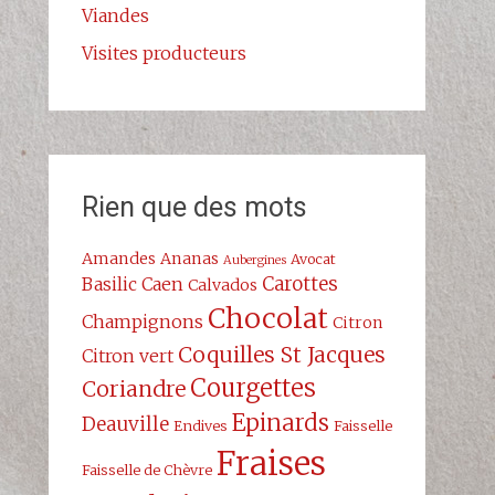
Viandes
Visites producteurs
Rien que des mots
Amandes
Ananas
Avocat
Aubergines
Carottes
Basilic
Caen
Calvados
Chocolat
Champignons
Citron
Coquilles St Jacques
Citron vert
Courgettes
Coriandre
Epinards
Deauville
Endives
Faisselle
Fraises
Faisselle de Chèvre