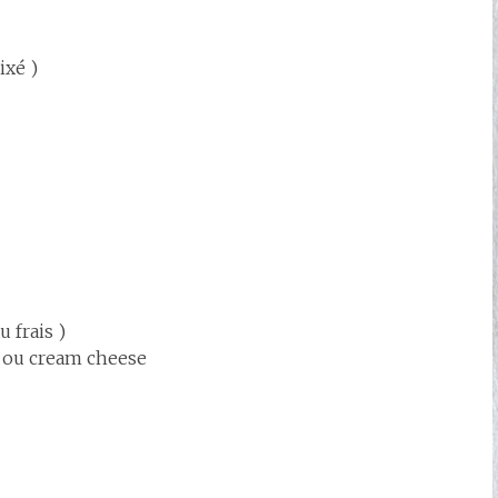
ixé )
au frais )
c ou cream cheese