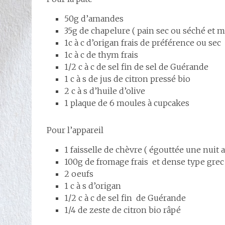
50g d’amandes
35g de chapelure ( pain sec ou séché et m
1c à c d’origan frais de préférence ou sec
1c à c de thym frais
1/2 c à c de sel fin de sel de Guérande
1 c à s de jus de citron pressé bio
2 c à s d’huile d’olive
1 plaque de 6 moules à cupcakes
Pour l’appareil
1 faisselle de chèvre ( égouttée une nuit 
100g de fromage frais et dense type gre
2 oeufs
1 c à s d’origan
1/2 c à c de sel fin de Guérande
1/4 de zeste de citron bio râpé