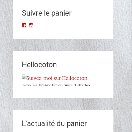
Suivre le panier
Voir
Voir
le
le
profil
profil
de
de
Dans-
dans_mon_panier_rouge
Mon-
sur
Panier-
Instagram
Rouge-
Hellocoton
677523068993427/?
ref=br_rs
sur
Facebook
Retrouvez
Dans Mon Panier Rouge
sur
Hellocoton
L’actualité du panier