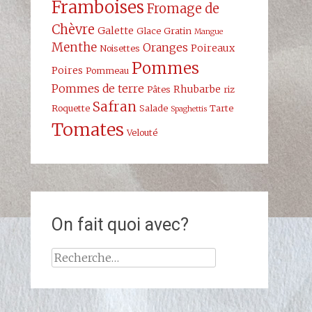
Framboises
Fromage de
Chèvre
Galette
Glace
Gratin
Mangue
Menthe
Oranges
Poireaux
Noisettes
Pommes
Poires
Pommeau
Pommes de terre
Rhubarbe
Pâtes
riz
Safran
Roquette
Salade
Tarte
Spaghettis
Tomates
Velouté
On fait quoi avec?
Rechercher :