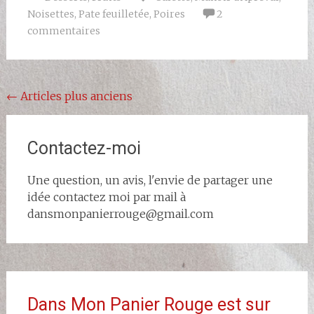
Noisettes
,
Pate feuilletée
,
Poires
2
commentaires
Navigation
←
Articles plus anciens
au
sein
Contactez-moi
des
Une question, un avis, l'envie de partager une
articles
idée contactez moi par mail à
dansmonpanierrouge@gmail.com
Dans Mon Panier Rouge est sur