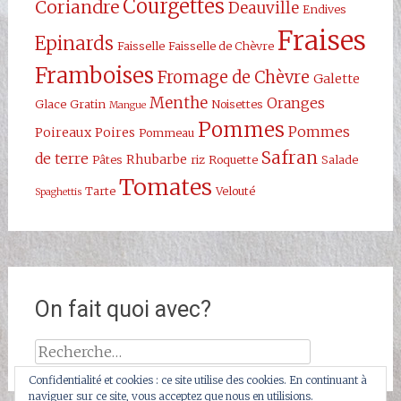
Courgettes
Coriandre
Deauville
Endives
Fraises
Epinards
Faisselle
Faisselle de Chèvre
Framboises
Fromage de Chèvre
Galette
Menthe
Oranges
Glace
Gratin
Noisettes
Mangue
Pommes
Pommes
Poireaux
Poires
Pommeau
Safran
de terre
Rhubarbe
Pâtes
riz
Roquette
Salade
Tomates
Tarte
Velouté
Spaghettis
On fait quoi avec?
Rechercher :
Confidentialité et cookies : ce site utilise des cookies. En continuant à
naviguer sur ce site, vous acceptez que nous en utilisions.