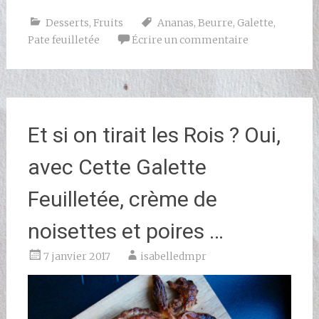
Desserts
,
Fruits
Ananas
,
Beurre
,
Galette
,
Pate feuilletée
Écrire un commentaire
Et si on tirait les Rois ? Oui,
avec Cette Galette
Feuilletée, crème de
noisettes et poires …
7 janvier 2017
isabelledmpr