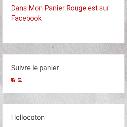
Dans Mon Panier Rouge est sur
Facebook
Suivre le panier
Voir
Voir
le
le
profil
profil
de
de
Dans-
dans_mon_panier_rouge
Mon-
sur
Panier-
Instagram
Rouge-
Hellocoton
677523068993427/?
ref=br_rs
sur