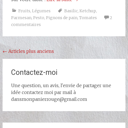
Fruits
,
Légumes
Basilic
,
Ketchup
,
Parmesan
,
Pesto
,
Pignons de pain
,
Tomates
2
commentaires
Navigation
←
Articles plus anciens
au
sein
Contactez-moi
des
Une question, un avis, l'envie de partager une
articles
idée contactez moi par mail à
dansmonpanierrouge@gmail.com