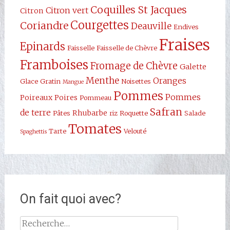
Coquilles St Jacques
Citron vert
Citron
Courgettes
Coriandre
Deauville
Endives
Fraises
Epinards
Faisselle
Faisselle de Chèvre
Framboises
Fromage de Chèvre
Galette
Menthe
Oranges
Glace
Gratin
Noisettes
Mangue
Pommes
Pommes
Poireaux
Poires
Pommeau
Safran
de terre
Rhubarbe
Pâtes
riz
Roquette
Salade
Tomates
Tarte
Velouté
Spaghettis
On fait quoi avec?
Rechercher :