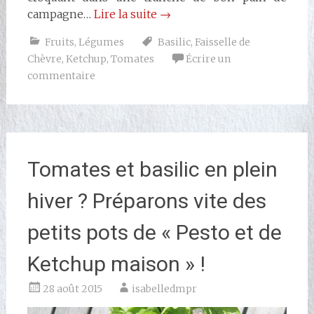
campagne…
Lire la suite
→
Fruits
,
Légumes
Basilic
,
Faisselle de
Chèvre
,
Ketchup
,
Tomates
Écrire un
commentaire
Tomates et basilic en plein
hiver ? Préparons vite des
petits pots de « Pesto et de
Ketchup maison » !
28 août 2015
isabelledmpr