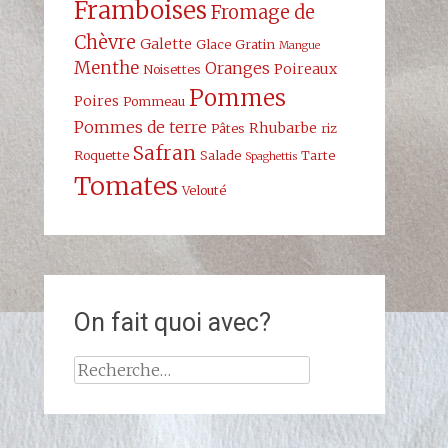
Framboises
Fromage de
Chèvre
Galette
Glace
Gratin
Mangue
Menthe
Oranges
Poireaux
Noisettes
Pommes
Poires
Pommeau
Pommes de terre
Rhubarbe
Pâtes
riz
Safran
Roquette
Salade
Tarte
Spaghettis
Tomates
Velouté
On fait quoi avec?
Rechercher :