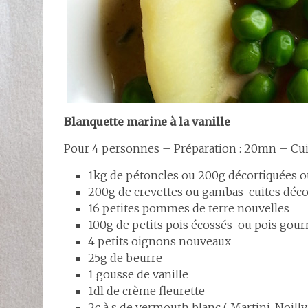
Blanquette marine à la vanille
Pour 4 personnes – Préparation : 20mn – Cu
1kg de pétoncles ou 200g décortiquées ou
200g de crevettes ou gambas cuites déco
16 petites pommes de terre nouvelles
100g de petits pois écossés ou pois gou
4 petits oignons nouveaux
25g de beurre
1 gousse de vanille
1dl de crème fleurette
2c à s de vermouth blanc ( Martini, Noilly