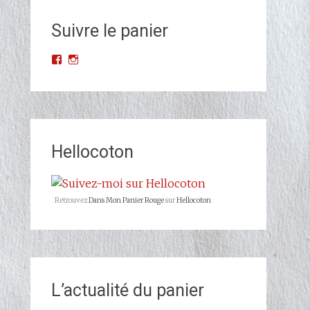
Suivre le panier
Voir
Voir
le
le
profil
profil
de
de
Dans-
dans_mon_panier_rouge
Mon-
sur
Panier-
Instagram
Rouge-
Hellocoton
677523068993427/?
ref=br_rs
sur
Facebook
Retrouvez
Dans Mon Panier Rouge
sur
Hellocoton
L’actualité du panier