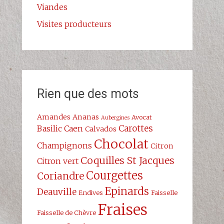
Viandes
Visites producteurs
Rien que des mots
Amandes
Ananas
Avocat
Aubergines
Carottes
Basilic
Caen
Calvados
Chocolat
Champignons
Citron
Coquilles St Jacques
Citron vert
Courgettes
Coriandre
Epinards
Deauville
Endives
Faisselle
Fraises
Faisselle de Chèvre