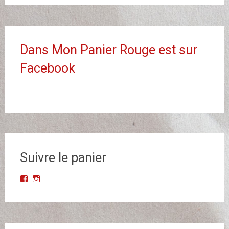
Dans Mon Panier Rouge est sur
Facebook
Suivre le panier
Voir
Voir
le
le
profil
profil
de
de
Dans-
dans_mon_panier_rouge
Mon-
sur
Panier-
Instagram