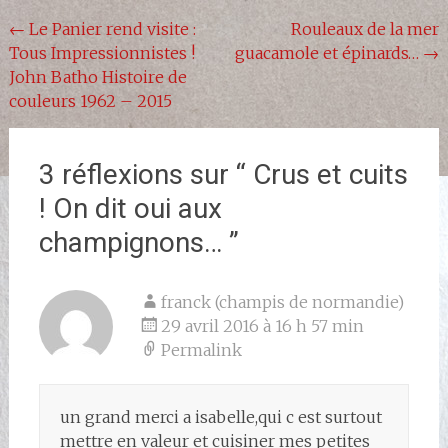
Navigation
←
Le Panier rend visite :
Rouleaux de la mer
Tous Impressionnistes !
guacamole et épinards…
→
de
John Batho Histoire de
l'article
couleurs 1962 – 2015
3 réflexions sur “
Crus et cuits
! On dit oui aux
champignons…
”
franck (champis de normandie)
29 avril 2016 à 16 h 57 min
Permalink
un grand merci a isabelle,qui c est surtout
mettre en valeur et cuisiner mes petites