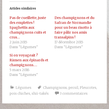
Articles similaires
Pas de cueillette, juste
Des champignons et du
des emplettes !
Safran de Normandie
Spaghettis aux
pour un beau risotto à
champignons cuits et
faire pâlir nos amis
crus…
transalpins !
2 juin 2015
17 décembre 2015
Dans "Légumes"
Dans "Légumes"
Si on voyageait ?
Rāmen aux épinards et
champignons….
5 mars 2016
Dans "Légumes"
Légumes
Champignons
,
persil
,
Pleurotes
,
pois chiches
,
shii-takés
3 commentaires