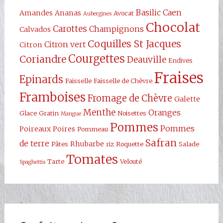
Basilic
Caen
Amandes
Ananas
Avocat
Aubergines
Chocolat
Carottes
Champignons
Calvados
Coquilles St Jacques
Citron vert
Citron
Courgettes
Coriandre
Deauville
Endives
Fraises
Epinards
Faisselle
Faisselle de Chèvre
Framboises
Fromage de Chèvre
Galette
Menthe
Oranges
Glace
Gratin
Noisettes
Mangue
Pommes
Pommes
Poireaux
Poires
Pommeau
Safran
de terre
Rhubarbe
Pâtes
riz
Roquette
Salade
Tomates
Tarte
Velouté
Spaghettis