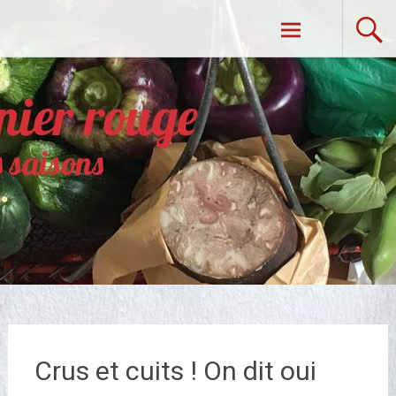
Aller
Dans Mon Panier Rouge
au
contenu
principal
Crus et cuits ! On dit oui