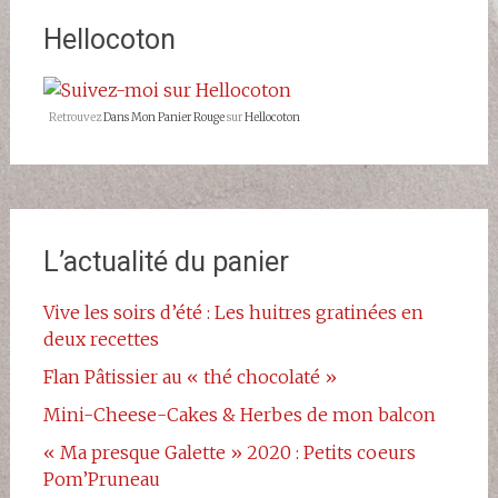
Rouge-
Hellocoton
677523068993427/?
ref=br_rs
sur
Facebook
Retrouvez
Dans Mon Panier Rouge
sur
Hellocoton
L’actualité du panier
Vive les soirs d’été : Les huitres gratinées en
deux recettes
Flan Pâtissier au « thé chocolaté »
Mini-Cheese-Cakes & Herbes de mon balcon
« Ma presque Galette » 2020 : Petits coeurs
Pom’Pruneau