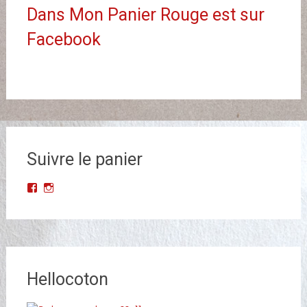
Dans Mon Panier Rouge est sur
Facebook
Suivre le panier
Voir
Voir
le
le
profil
profil
de
de
Dans-
dans_mon_panier_rouge
Mon-
sur
Panier-
Instagram
Rouge-
Hellocoton
677523068993427/?
ref=br_rs
sur