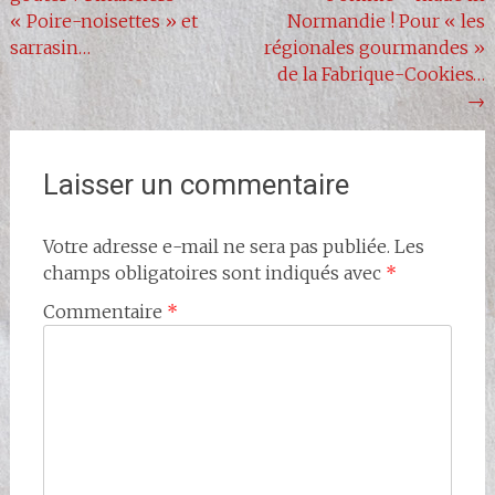
de
« Poire-noisettes » et
Normandie ! Pour « les
l'article
sarrasin…
régionales gourmandes »
de la Fabrique-Cookies…
→
Laisser un commentaire
Votre adresse e-mail ne sera pas publiée.
Les
champs obligatoires sont indiqués avec
*
Commentaire
*