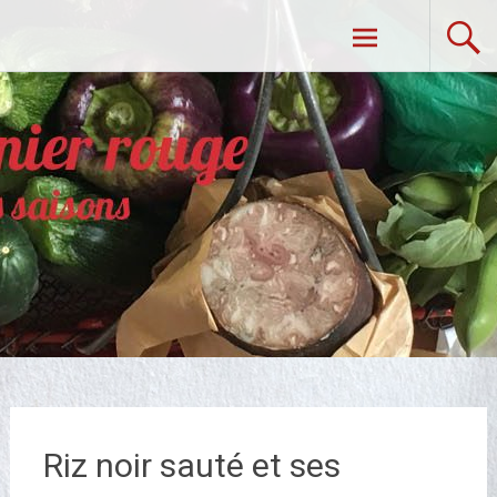
Aller
Dans Mon Panier Rouge
au
contenu
principal
Riz noir sauté et ses