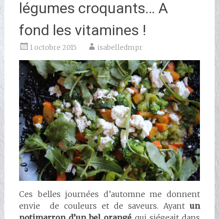
légumes croquants… A
fond les vitamines !
1 octobre 2015
isabelledmpr
Ces belles journées d’automne me donnent
envie de couleurs et de saveurs. Ayant
un
potimarron d’un bel orangé
qui siégeait dans