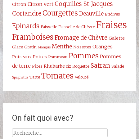
Coquilles St Jacques
Citron vert
Citron
Courgettes
Coriandre
Deauville
Endives
Fraises
Epinards
Faisselle
Faisselle de Chèvre
Framboises
Fromage de Chèvre
Galette
Menthe
Oranges
Glace
Gratin
Noisettes
Mangue
Pommes
Pommes
Poireaux
Poires
Pommeau
Safran
de terre
Rhubarbe
Pâtes
riz
Roquette
Salade
Tomates
Tarte
Velouté
Spaghettis
On fait quoi avec?
Rechercher :