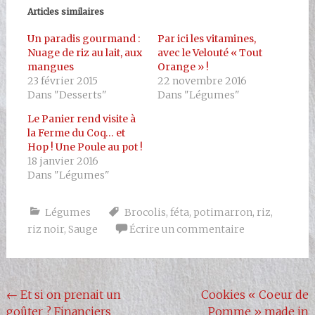
Articles similaires
Un paradis gourmand :
Par ici les vitamines,
Nuage de riz au lait, aux
avec le Velouté « Tout
mangues
Orange » !
23 février 2015
22 novembre 2016
Dans "Desserts"
Dans "Légumes"
Le Panier rend visite à
la Ferme du Coq… et
Hop ! Une Poule au pot !
18 janvier 2016
Dans "Légumes"
Légumes
Brocolis
,
féta
,
potimarron
,
riz
,
riz noir
,
Sauge
Écrire un commentaire
Navigation
←
Et si on prenait un
Cookies « Coeur de
goûter ? Financiers
Pomme » made in