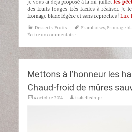
je vous ai déjà proposé à la mi-juillet
les pêc
des fruits fouges très faciles à réaliser. J
fromage blanc légère et sans reproches !
Lire 
Desserts
,
Fruits
Framboises
,
Fromage bl
Écrire un commentaire
Mettons à l’honneur les h
Chaud-froid de mûres sauv
4 octobre 2014
isabelledmpr