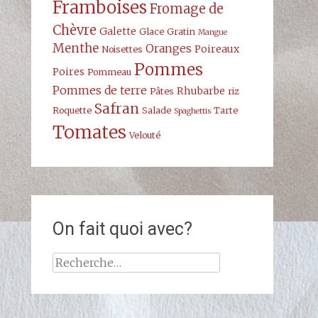
Framboises
Fromage de
Chèvre
Galette
Glace
Gratin
Mangue
Menthe
Oranges
Poireaux
Noisettes
Pommes
Poires
Pommeau
Pommes de terre
Rhubarbe
Pâtes
riz
Safran
Roquette
Salade
Tarte
Spaghettis
Tomates
Velouté
On fait quoi avec?
Rechercher :