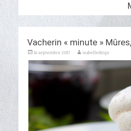
Vacherin « minute » Mûres,
14 septembre 2017
isabelledmpr