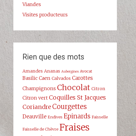
Viandes
Visites producteurs
Rien que des mots
Amandes
Ananas
Avocat
Aubergines
Carottes
Basilic
Caen
Calvados
Chocolat
Champignons
Citron
Coquilles St Jacques
Citron vert
Courgettes
Coriandre
Epinards
Deauville
Endives
Faisselle
Fraises
Faisselle de Chèvre