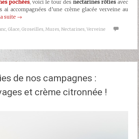
hes pochées
, voici le tour des
nectarines rôties
avec
e les ai accompagnées d’une crème glacée verveine au
la suite
→
anc
,
Glace
,
Groseilles
,
Mures
,
Nectarines
,
Verveine
aies de nos campagnes :
ages et crème citronnée !