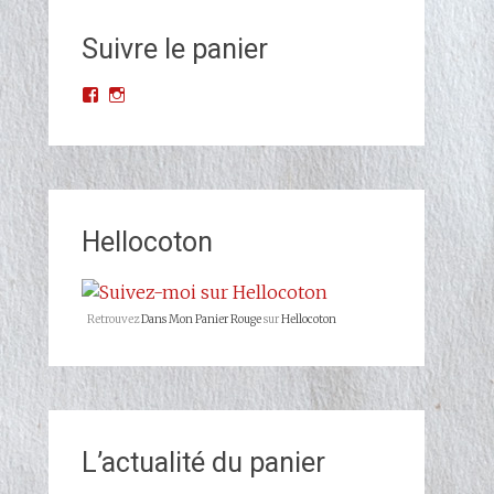
Suivre le panier
Voir
Voir
le
le
profil
profil
de
de
Dans-
dans_mon_panier_rouge
Mon-
sur
Panier-
Instagram
Rouge-
Hellocoton
677523068993427/?
ref=br_rs
sur
Facebook
Retrouvez
Dans Mon Panier Rouge
sur
Hellocoton
L’actualité du panier