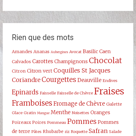
Rien que des mots
Basilic
Caen
Amandes
Ananas
Avocat
Aubergines
Chocolat
Carottes
Champignons
Calvados
Coquilles St Jacques
Citron vert
Citron
Courgettes
Coriandre
Deauville
Endives
Fraises
Epinards
Faisselle
Faisselle de Chèvre
Framboises
Fromage de Chèvre
Galette
Menthe
Oranges
Glace
Gratin
Noisettes
Mangue
Pommes
Pommes
Poireaux
Poires
Pommeau
Safran
de terre
Rhubarbe
Pâtes
riz
Roquette
Salade