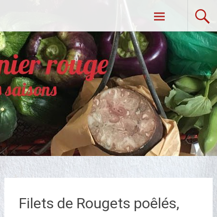
Aller
Dans Mon Panier Rouge
au
contenu
principal
Filets de Rougets poêlés,