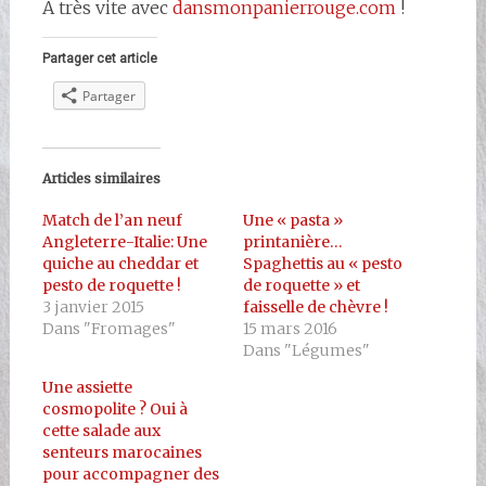
A très vite avec
dansmonpanierrouge.com
!
Partager cet article
Partager
Articles similaires
Match de l’an neuf
Une « pasta »
Angleterre-Italie: Une
printanière…
quiche au cheddar et
Spaghettis au « pesto
pesto de roquette !
de roquette » et
3 janvier 2015
faisselle de chèvre !
Dans "Fromages"
15 mars 2016
Dans "Légumes"
Une assiette
cosmopolite ? Oui à
cette salade aux
senteurs marocaines
pour accompagner des