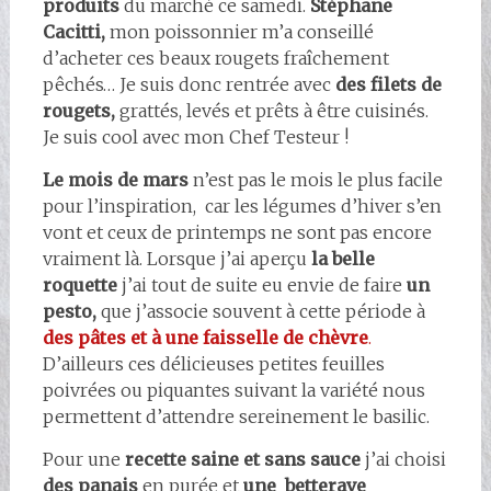
produits
du marché ce samedi.
Stéphane
Cacitti,
mon poissonnier m’a conseillé
d’acheter ces beaux rougets fraîchement
pêchés… Je suis donc rentrée avec
des filets de
rougets,
grattés, levés et prêts à être cuisinés.
Je suis cool avec mon Chef Testeur !
Le mois de mars
n’est pas le mois le plus facile
pour l’inspiration, car les légumes d’hiver s’en
vont et ceux de printemps ne sont pas encore
vraiment là. Lorsque j’ai aperçu
la belle
roquette
j’ai tout de suite eu envie de faire
un
pesto,
que j’associe souvent à cette période à
des pâtes et à une faisselle de chèvre
.
D’ailleurs ces délicieuses petites feuilles
poivrées ou piquantes suivant la variété nous
permettent d’attendre sereinement le basilic.
Pour une
recette saine et sans sauce
j’ai choisi
des panais
en purée et
une betterave