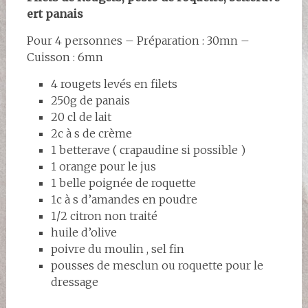
ert panais
Pour 4 personnes – Préparation : 30mn –
Cuisson : 6mn
4 rougets levés en filets
250g de panais
20 cl de lait
2c à s de crème
1 betterave ( crapaudine si possible )
1 orange pour le jus
1 belle poignée de roquette
1c à s d’amandes en poudre
1/2 citron non traité
huile d’olive
poivre du moulin , sel fin
pousses de mesclun ou roquette pour le
dressage