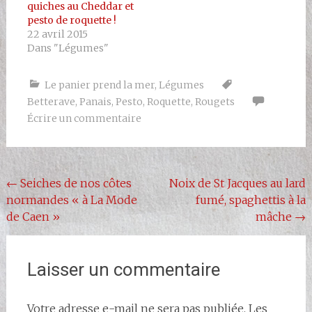
quiches au Cheddar et
pesto de roquette !
22 avril 2015
Dans "Légumes"
Le panier prend la mer
,
Légumes
Betterave
,
Panais
,
Pesto
,
Roquette
,
Rougets
Écrire un commentaire
Navigation
←
Seiches de nos côtes
Noix de St Jacques au lard
normandes « à La Mode
fumé, spaghettis à la
de
de Caen »
mâche
→
l'article
Laisser un commentaire
Votre adresse e-mail ne sera pas publiée.
Les