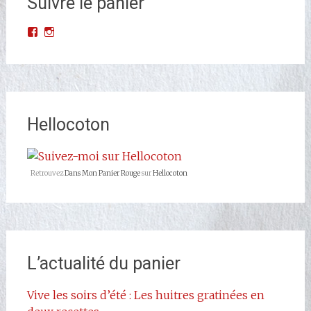
Suivre le panier
Voir
Voir
le
le
profil
profil
de
de
Dans-
dans_mon_panier_rouge
Mon-
sur
Panier-
Instagram
Rouge-
Hellocoton
677523068993427/?
ref=br_rs
sur
Facebook
Retrouvez
Dans Mon Panier Rouge
sur
Hellocoton
L’actualité du panier
Vive les soirs d’été : Les huitres gratinées en