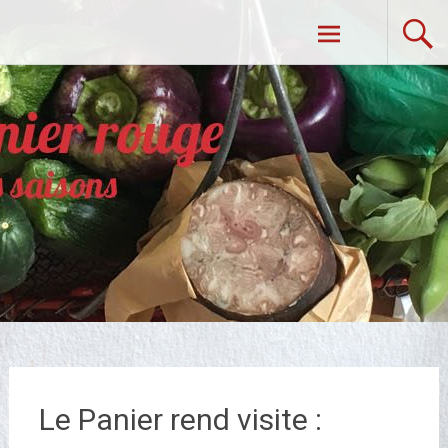
Aller
Dans Mon Panier Rouge
au
contenu
principal
Le Panier rend visite :