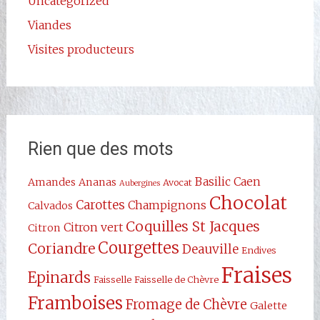
Uncategorized
Viandes
Visites producteurs
Rien que des mots
Basilic
Caen
Amandes
Ananas
Avocat
Aubergines
Chocolat
Carottes
Champignons
Calvados
Coquilles St Jacques
Citron vert
Citron
Courgettes
Coriandre
Deauville
Endives
Fraises
Epinards
Faisselle
Faisselle de Chèvre
Framboises
Fromage de Chèvre
Galette