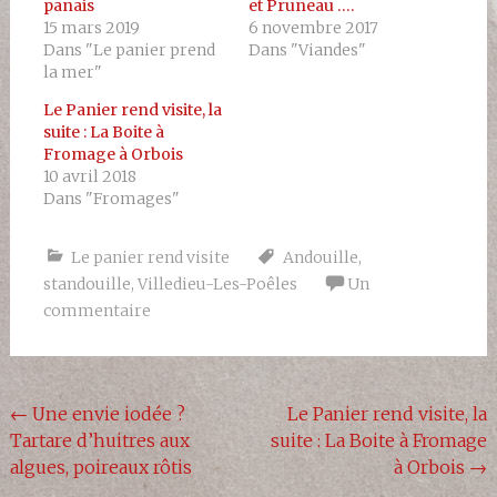
panais
et Pruneau ….
15 mars 2019
6 novembre 2017
Dans "Le panier prend
Dans "Viandes"
la mer"
Le Panier rend visite, la
suite : La Boite à
Fromage à Orbois
10 avril 2018
Dans "Fromages"
Le panier rend visite
Andouille
,
standouille
,
Villedieu-Les-Poêles
Un
commentaire
Navigation
←
Une envie iodée ?
Le Panier rend visite, la
Tartare d’huitres aux
suite : La Boite à Fromage
de
algues, poireaux rôtis
à Orbois
→
l'article