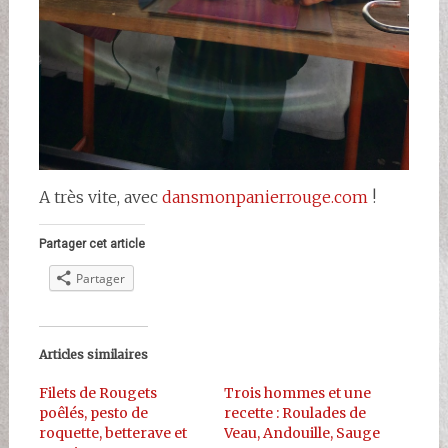
A très vite, avec
dansmonpanierrouge.com
!
Partager cet article
Partager
Articles similaires
Filets de Rougets
Trois hommes et une
poêlés, pesto de
recette : Roulades de
roquette, betterave et
Veau, Andouille, Sauge