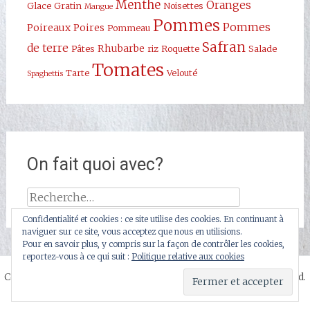
Menthe
Oranges
Glace
Gratin
Noisettes
Mangue
Pommes
Pommes
Poireaux
Poires
Pommeau
Safran
de terre
Rhubarbe
Pâtes
riz
Roquette
Salade
Tomates
Tarte
Velouté
Spaghettis
On fait quoi avec?
Rechercher :
Confidentialité et cookies : ce site utilise des cookies. En continuant à
naviguer sur ce site, vous acceptez que nous en utilisions.
Pour en savoir plus, y compris sur la façon de contrôler les cookies,
reportez-vous à ce qui suit :
Politique relative aux cookies
Copyright © 2026
Dans Mon Panier Rouge
. All rights reserved.
Thème
Radiate
par ThemeGrill. Powered by
WordPress
.