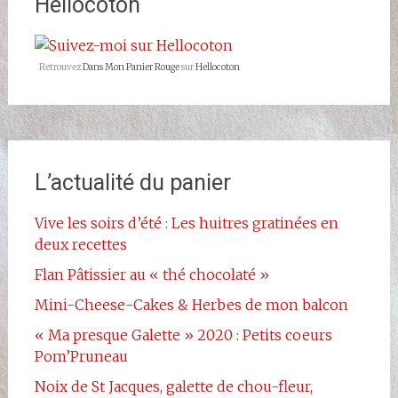
Hellocoton
ref=br_rs
sur
Facebook
Retrouvez
Dans Mon Panier Rouge
sur
Hellocoton
L’actualité du panier
Vive les soirs d’été : Les huitres gratinées en
deux recettes
Flan Pâtissier au « thé chocolaté »
Mini-Cheese-Cakes & Herbes de mon balcon
« Ma presque Galette » 2020 : Petits coeurs
Pom’Pruneau
Noix de St Jacques, galette de chou-fleur,