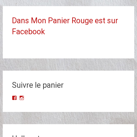
Dans Mon Panier Rouge est sur
Facebook
Suivre le panier
Voir
Voir
le
le
profil
profil
de
de
Dans-
dans_mon_panier_rouge
Mon-
sur
Panier-
Instagram
Rouge-
677523068993427/?