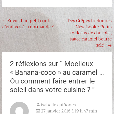
Navigation
←
Envie d’un petit confit
Des Crêpes bretonnes
d’endives à la normande ?
New-Look ? Petits
de
rouleaux de chocolat,
l'article
sauce caramel beurre
salé…
→
2 réflexions sur “
Moelleux
« Banana-coco » au caramel …
Ou comment faire entrer le
soleil dans votre cuisine ?
”
isabelle quiñones
27 janvier 2016 à 19 h 47 min