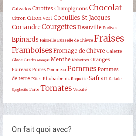
Chocolat
Carottes
Champignons
Calvados
Coquilles St Jacques
Citron vert
Citron
Courgettes
Coriandre
Deauville
Endives
Fraises
Epinards
Faisselle
Faisselle de Chèvre
Framboises
Fromage de Chèvre
Galette
Menthe
Oranges
Glace
Gratin
Noisettes
Mangue
Pommes
Pommes
Poireaux
Poires
Pommeau
Safran
de terre
Rhubarbe
Pâtes
riz
Roquette
Salade
Tomates
Tarte
Velouté
Spaghettis
On fait quoi avec?