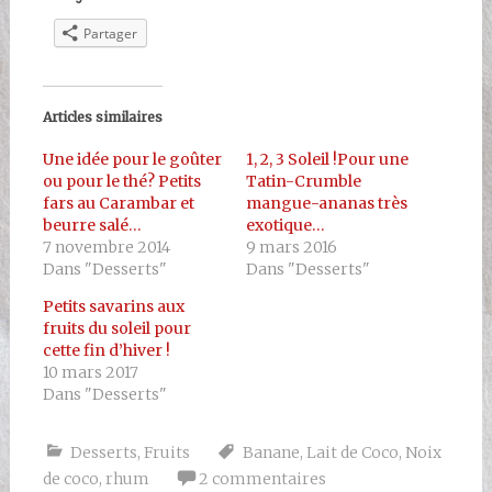
Partager
Articles similaires
Une idée pour le goûter
1, 2, 3 Soleil !Pour une
ou pour le thé? Petits
Tatin-Crumble
fars au Carambar et
mangue-ananas très
beurre salé…
exotique…
7 novembre 2014
9 mars 2016
Dans "Desserts"
Dans "Desserts"
Petits savarins aux
fruits du soleil pour
cette fin d’hiver !
10 mars 2017
Dans "Desserts"
Desserts
,
Fruits
Banane
,
Lait de Coco
,
Noix
de coco
,
rhum
2 commentaires