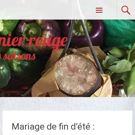
Aller
Dans Mon Panier Rouge
au
contenu
principal
Mariage de fin d’été :