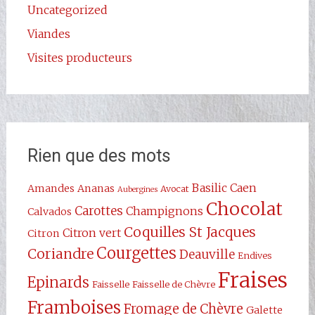
Uncategorized
Viandes
Visites producteurs
Rien que des mots
Basilic
Caen
Amandes
Ananas
Avocat
Aubergines
Chocolat
Carottes
Champignons
Calvados
Coquilles St Jacques
Citron vert
Citron
Courgettes
Coriandre
Deauville
Endives
Fraises
Epinards
Faisselle
Faisselle de Chèvre
Framboises
Fromage de Chèvre
Galette