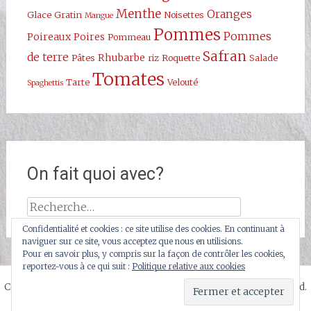
Menthe
Oranges
Glace
Gratin
Noisettes
Mangue
Pommes
Pommes
Poireaux
Poires
Pommeau
Safran
de terre
Rhubarbe
Pâtes
riz
Roquette
Salade
Tomates
Tarte
Velouté
Spaghettis
On fait quoi avec?
Rechercher :
Confidentialité et cookies : ce site utilise des cookies. En continuant à
naviguer sur ce site, vous acceptez que nous en utilisions.
Pour en savoir plus, y compris sur la façon de contrôler les cookies,
reportez-vous à ce qui suit :
Politique relative aux cookies
Copyright © 2026
Dans Mon Panier Rouge
. All rights reserved.
Thème
Radiate
par ThemeGrill. Powered by
WordPress
.