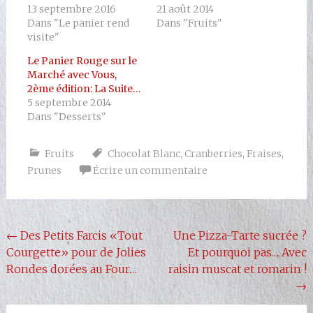
13 septembre 2016
21 août 2014
Dans "Le panier rend
Dans "Fruits"
visite"
Le Panier Rouge sur le
Marché avec Vous,
2ème édition: La Suite…
5 septembre 2014
Dans "Desserts"
Fruits
Chocolat Blanc
,
Cranberries
,
Fraises
,
Prunes
Écrire un commentaire
Navigation
←
Des Petits Farcis «Tout
Une Pizza-Tarte sucrée ?
Courgette» pour de Jolies
Et pourquoi pas… Avec
de
Rondes dorées au Four…
raisin muscat et romarin !
l'article
→