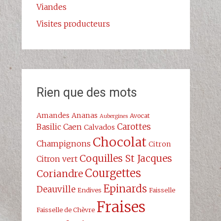
Viandes
Visites producteurs
Rien que des mots
Amandes
Ananas
Avocat
Aubergines
Carottes
Basilic
Caen
Calvados
Chocolat
Champignons
Citron
Coquilles St Jacques
Citron vert
Courgettes
Coriandre
Epinards
Deauville
Endives
Faisselle
Fraises
Faisselle de Chèvre