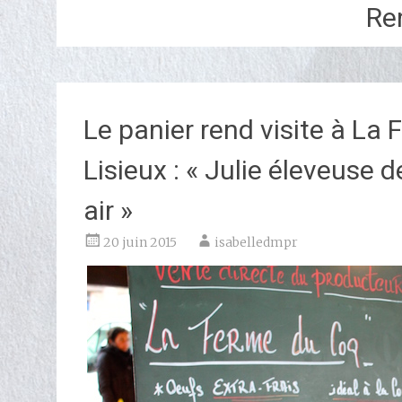
Re
Le panier rend visite à La
Lisieux : « Julie éleveuse
air »
20 juin 2015
isabelledmpr