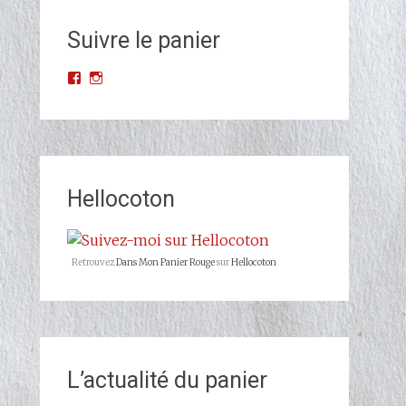
Suivre le panier
Voir
Voir
le
le
profil
profil
de
de
Dans-
dans_mon_panier_rouge
Mon-
sur
Panier-
Instagram
Rouge-
Hellocoton
677523068993427/?
ref=br_rs
sur
Facebook
Retrouvez
Dans Mon Panier Rouge
sur
Hellocoton
L’actualité du panier