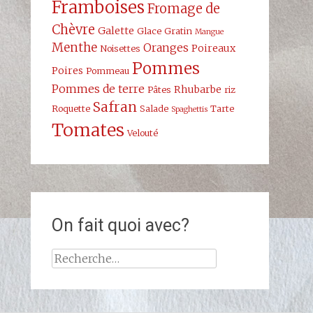
Framboises
Fromage de
Chèvre
Galette
Glace
Gratin
Mangue
Menthe
Oranges
Poireaux
Noisettes
Pommes
Poires
Pommeau
Pommes de terre
Rhubarbe
Pâtes
riz
Safran
Roquette
Salade
Tarte
Spaghettis
Tomates
Velouté
On fait quoi avec?
Rechercher :