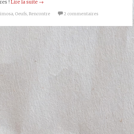
res !
Lire la suite
→
imosa
,
Oeufs
,
Rencontre
2 commentaires