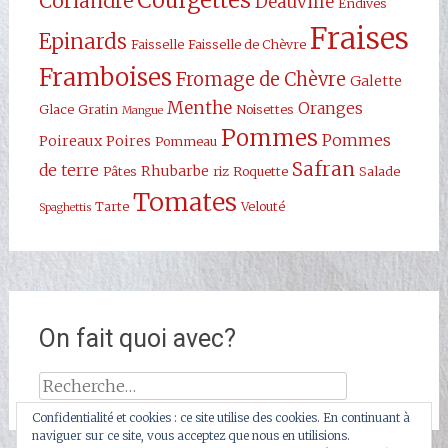
Courgettes
Coriandre
Deauville
Endives
Fraises
Epinards
Faisselle
Faisselle de Chèvre
Framboises
Fromage de Chèvre
Galette
Menthe
Oranges
Glace
Gratin
Noisettes
Mangue
Pommes
Pommes
Poireaux
Poires
Pommeau
Safran
de terre
Rhubarbe
Pâtes
riz
Roquette
Salade
Tomates
Tarte
Velouté
Spaghettis
On fait quoi avec?
Rechercher :
Confidentialité et cookies : ce site utilise des cookies. En continuant à
naviguer sur ce site, vous acceptez que nous en utilisions.