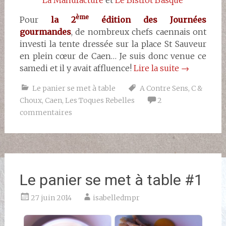
La Manufacture
et
Le Bistrot Basque
ème
Pour
la 2
édition des Journées
gourmandes
, de nombreux chefs caennais ont
investi la tente dressée sur la place St Sauveur
en plein cœur de Caen… Je suis donc venue ce
samedi et il y avait affluence!
Lire la suite
→
Le panier se met à table
A Contre Sens
,
C &
Choux
,
Caen
,
Les Toques Rebelles
2
commentaires
Le panier se met à table #1
27 juin 2014
isabelledmpr