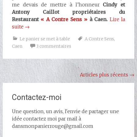
me devais de mettre à l’honneur
Cindy et
Antony Caillot propriétaires du
Restaurant
« A Contre Sens »
à Caen.
Lire la
suite
→
Le panier se met à table
A Contre Sens
,
Caen
3 commentaires
Navigation
Articles plus récents
→
au
sein
Contactez-moi
des
Une question, un avis, l'envie de partager une
articles
idée contactez moi par mail à
dansmonpanierrouge@gmail.com