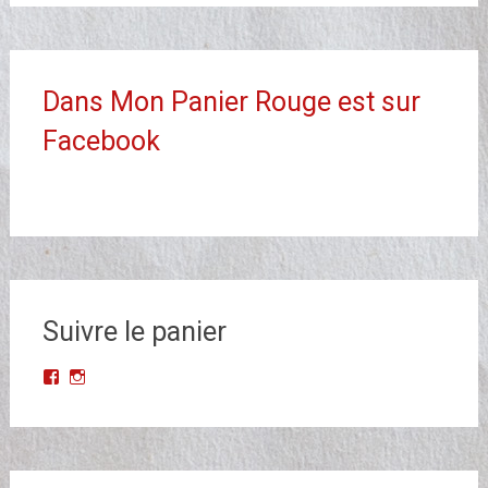
Dans Mon Panier Rouge est sur
Facebook
Suivre le panier
Voir
Voir
le
le
profil
profil
de
de
Dans-
dans_mon_panier_rouge
Mon-
sur
Panier-
Instagram