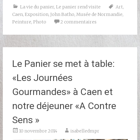
La vie du panier
,
Le panier rend visite
Art
,
Caen
,
Exposition
,
John Batho
,
Musée de Normandie
,
Peinture
,
Photo
2 commentaires
Le Panier se met à table:
«Les Journées
Gourmandes» à Caen et
notre déjeuner «A Contre
Sens »
10 novembre 2014
isabelledmpr