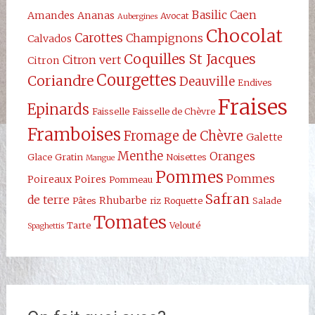
Basilic
Caen
Amandes
Ananas
Avocat
Aubergines
Chocolat
Carottes
Champignons
Calvados
Coquilles St Jacques
Citron vert
Citron
Courgettes
Coriandre
Deauville
Endives
Fraises
Epinards
Faisselle
Faisselle de Chèvre
Framboises
Fromage de Chèvre
Galette
Menthe
Oranges
Glace
Gratin
Noisettes
Mangue
Pommes
Pommes
Poireaux
Poires
Pommeau
Safran
de terre
Rhubarbe
Pâtes
riz
Roquette
Salade
Tomates
Tarte
Velouté
Spaghettis