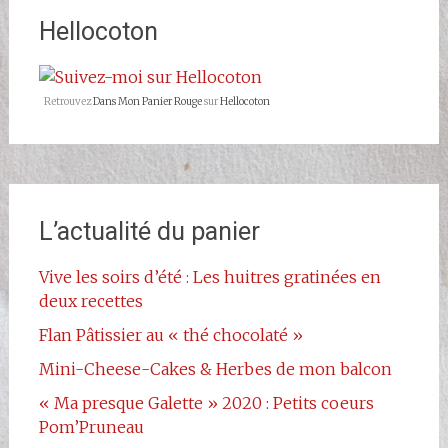
Rouge-
Hellocoton
677523068993427/?
ref=br_rs
sur
Facebook
Retrouvez
Dans Mon Panier Rouge
sur
Hellocoton
L’actualité du panier
Vive les soirs d’été : Les huitres gratinées en
deux recettes
Flan Pâtissier au « thé chocolaté »
Mini-Cheese-Cakes & Herbes de mon balcon
« Ma presque Galette » 2020 : Petits coeurs
Pom’Pruneau